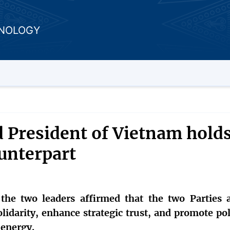
HNOLOGY
d President of Vietnam hold
unterpart
he two leaders affirmed that the two Parties 
lidarity, enhance strategic trust, and promote pol
 energy.