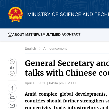
MINISTRY OF SCIENCE AND TEC
CONTACT
ABOUT MST
NEWS
MULTIMEDIA
English
Announcement
General Secretary an
Aa
talks with Chinese co
April 15, 2026 | 04:34 pm GMT+7
Amid complex global developments, t
countries should further strengthen so
connectivity, trade, infrastructure, and