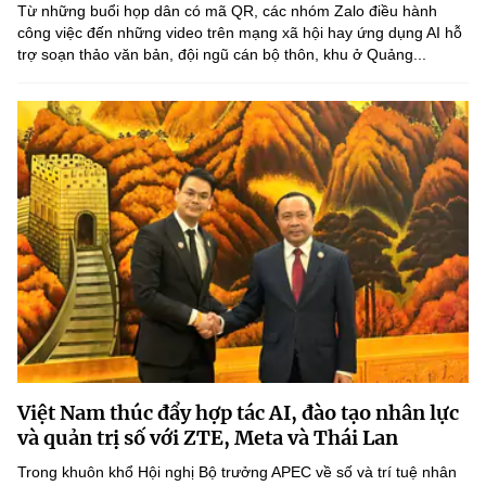
Vietnamese
English
Từ những buổi họp dân có mã QR, các nhóm Zalo điều hành
công việc đến những video trên mạng xã hội hay ứng dụng AI hỗ
trợ soạn thảo văn bản, đội ngũ cán bộ thôn, khu ở Quảng...
MINISTRY OF SCIENCE AND TECHN
Terms of Use
Follow MST:
Feedback
Ministry of Science and Technology (MST) portal
Editor-in-chief: Ms. Nguyen Thi Hai Hang – Director of Vietnam
Center for Science and Technology Communication
Contact Us
Address: 18 Nguyen Du Street, Ha Noi, VietNam
Tel: 024 3936 9506
Email: stc@mst.gov.vn
©2026 Copyright belongs to the Ministry of Science and
Technology
Việt Nam thúc đẩy hợp tác AI, đào tạo nhân lực
và quản trị số với ZTE, Meta và Thái Lan
Trong khuôn khổ Hội nghị Bộ trưởng APEC về số và trí tuệ nhân