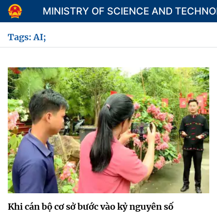
MINISTRY OF SCIENCE AND TECHN
Tags: AI;
Category
Home
About Mst
News
Multimedia
Contact
Language
Khi cán bộ cơ sở bước vào kỷ nguyên số